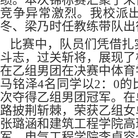
竞争异常激烈。我校派
冬、梁乃时任教练带队出
比赛中，队员们凭借扎
斗志，过关斩将，展现了
在乙组男团在决赛中体育
马铭泽4名同学以2：0
次夺得乙组男团冠军。在
路披荆斩棘，荣获乙组女
张璐涵和建筑工程学院高
军，电气工程学院李卓容