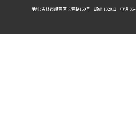
地址:吉林市船营区长春路169号 邮编:132012 电话:86-432-648