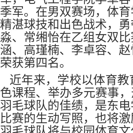
季军。在男双赛场，体育
精湛球技和出色战术，勇
淼、常缃怡在乙组女双比
涵、高瑾楠、李卓容、赵
荣获第四名。
近年来，学校以体育教
色课程、举办多元赛事，
羽毛球队的佳绩，是东电
比赛的生动写照，也将激
羽毛球队将与校园体育文