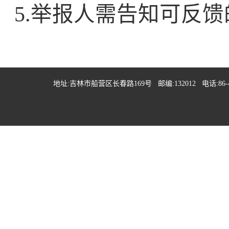
5.举报人需告知可反
地址:吉林市船营区长春路169号 邮编:132012 电话:86-432-648